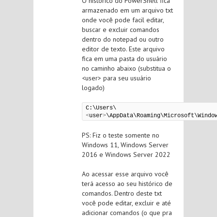
O histórico do PowerShell fica
armazenado em um arquivo txt
onde você pode facil editar,
buscar e excluir comandos
dentro do notepad ou outro
editor de texto. Este arquivo
fica em uma pasta do usuário
no caminho abaixo (substitua o
<user> para seu usuário
logado)
C:\Users\
<
user
>
\AppData\Roaming\Microsoft\Windo
PS: Fiz o teste somente no
Windows 11, Windows Server
2016 e Windows Server 2022
Ao acessar esse arquivo você
terá acesso ao seu histórico de
comandos. Dentro deste txt
você pode editar, excluir e até
adicionar comandos (o que pra