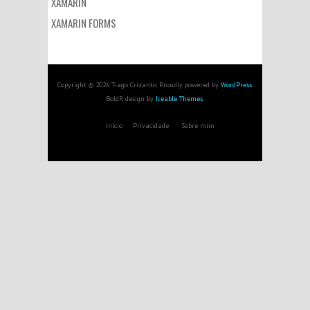
XAMARIN
XAMARIN FORMS
Copyright © 2026 Tiago Crizanto. Proudly powered by
WordPress
.
BoldR design by
Iceable Themes
.
Início
Privacidade
Sobre mim