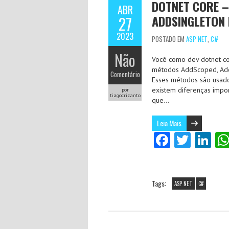
DOTNET CORE –
ABR
ADDSINGLETON 
27
2023
POSTADO EM
ASP NET
,
C#
Não
Você como dev dotnet co
métodos AddScoped, AddT
Comentário
Esses métodos são usado
existem diferenças impor
por
tiagocrizanto
que…
Leia Mais
Fa
T
Li
ce
w
nk
b
itt
e
Tags:
o
er
dI
ASP NET
C#
o
n
k