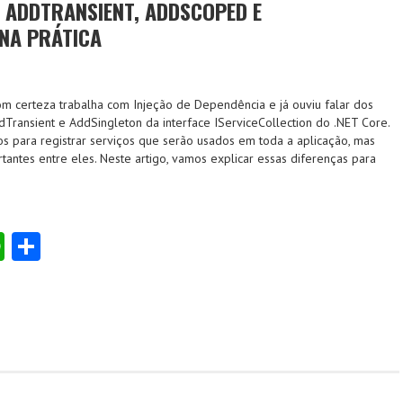
 ADDTRANSIENT, ADDSCOPED E
NA PRÁTICA
m certeza trabalha com Injeção de Dependência e já ouviu falar dos
ransient e AddSingleton da interface IServiceCollection do .NET Core.
s para registrar serviços que serão usados em toda a aplicação, mas
tantes entre eles. Neste artigo, vamos explicar essas diferenças para
W
S
ha
ha
ts
re
A
p
p