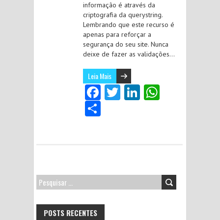
informação é através da
criptografia da querystring.
Lembrando que este recurso é
apenas para reforçar a
segurança do seu site. Nunca
deixe de fazer as validações…
Leia Mais
Fa
T
Li
W
ce
w
nk
ha
S
b
itt
e
ts
ha
o
er
dI
A
re
o
n
p
k
p
PESQUISAR
POR:
POSTS RECENTES