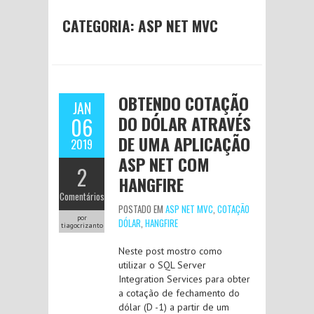
CATEGORIA:
ASP NET MVC
OBTENDO COTAÇÃO
JAN
DO DÓLAR ATRAVÉS
06
DE UMA APLICAÇÃO
2019
ASP NET COM
2
HANGFIRE
Comentários
POSTADO EM
ASP NET MVC
,
COTAÇÃO
por
DÓLAR
,
HANGFIRE
tiagocrizanto
Neste post mostro como
utilizar o SQL Server
Integration Services para obter
a cotação de fechamento do
dólar (D -1) a partir de um