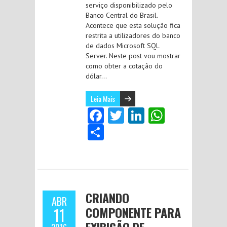
serviço disponibilizado pelo
Banco Central do Brasil.
Acontece que esta solução fica
restrita a utilizadores do banco
de dados Microsoft SQL
Server. Neste post vou mostrar
como obter a cotação do
dólar…
Leia Mais
Fa
T
Li
W
ce
w
nk
ha
S
b
itt
e
ts
ha
o
er
dI
A
re
o
n
p
k
p
CRIANDO
ABR
COMPONENTE PARA
11