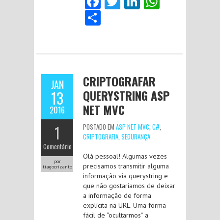
Fa
T
Li
W
ce
w
nk
ha
S
b
itt
e
ts
ha
o
er
dI
A
re
o
n
p
k
p
CRIPTOGRAFAR
JAN
QUERYSTRING ASP
13
NET MVC
2016
1
POSTADO EM
ASP NET MVC
,
C#
,
CRIPTOGRAFIA
,
SEGURANÇA
Comentário
Olá pessoal! Algumas vezes
por
precisamos transmitir alguma
tiagocrizanto
informação via querystring e
que não gostaríamos de deixar
a informação de forma
explícita na URL. Uma forma
fácil de “ocultarmos” a