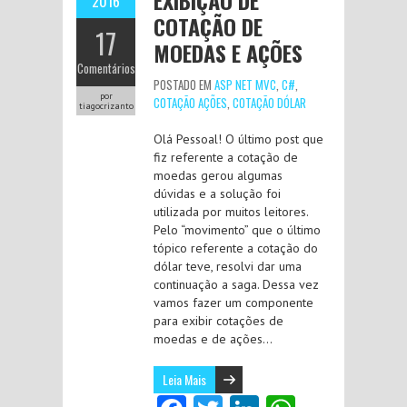
EXIBIÇÃO DE
2016
COTAÇÃO DE
17
MOEDAS E AÇÕES
Comentários
POSTADO EM
ASP NET MVC
,
C#
,
por
COTAÇÃO AÇÕES
,
COTAÇÃO DÓLAR
tiagocrizanto
Olá Pessoal! O último post que
fiz referente a cotação de
moedas gerou algumas
dúvidas e a solução foi
utilizada por muitos leitores.
Pelo “movimento” que o último
tópico referente a cotação do
dólar teve, resolvi dar uma
continuação a saga. Dessa vez
vamos fazer um componente
para exibir cotações de
moedas e de ações…
Leia Mais