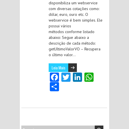
disponibiliza um webservice
com diversas cotações como:
dólar, euro, ouro etc. O
webservice é bem simples. Ele
possui vários
métodos conforme listado
abaixo: Segue abaixo a
descrição de cada método:
getUltimoValorVO – Recupera
o último valor…
Leia Mais
Fa
T
Li
W
ce
w
nk
ha
S
b
itt
e
ts
ha
o
er
dI
A
re
o
n
p
k
p