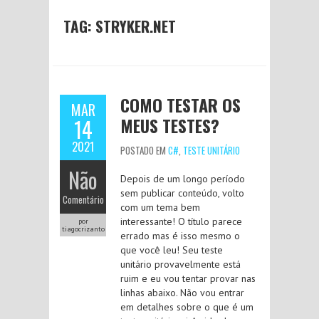
TAG:
STRYKER.NET
COMO TESTAR OS
MAR
MEUS TESTES?
14
2021
POSTADO EM
C#
,
TESTE UNITÁRIO
Não
Depois de um longo período
sem publicar conteúdo, volto
Comentário
com um tema bem
interessante! O título parece
por
tiagocrizanto
errado mas é isso mesmo o
que você leu! Seu teste
unitário provavelmente está
ruim e eu vou tentar provar nas
linhas abaixo. Não vou entrar
em detalhes sobre o que é um