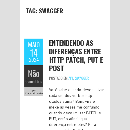
TAG:
SWAGGER
ENTENDENDO AS
MAIO
DIFERENÇAS ENTRE
14
HTTP PATCH, PUT E
2024
POST
Não
POSTADO EM
API
,
SWAGGER
Comentário
Você sabe quando deve utilizar
por
tiagocrizanto
cada um dos verbos http
citados acima? Bom, vira e
mexe as vezes me confundo
quando devo utilizar PATCH e
PUT, então afinal, qual
diferença entre eles? Para