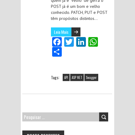
quem já é “velho” de gerra o
POST já é um bom e velho
conhecido. PATCH, PUT e POST
têm propósitos distintos…
Leia Mais
Fa
T
Li
W
ce
w
nk
ha
S
b
itt
e
ts
ha
o
er
dI
A
re
o
n
p
Tags:
API
ASP NET
Swagger
k
p
PESQUISAR
POR: